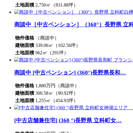
土地面積
2,750㎡（831.88坪）
商談中［中古ペンション］（360°）長野県 立
物件価格
（商談中）
建物面積
339.06㎡（102.56坪）
土地面積
962㎡（291坪）
商談中 [中古ペンション] (360°)長野県長和…
物件価格
1,880万円（商談中）
建物面積
300.58㎡（90.92坪）
土地面積
1,255㎡（454.93坪）
[中古店舗兼住宅] (360 °)長野県 立科町女…