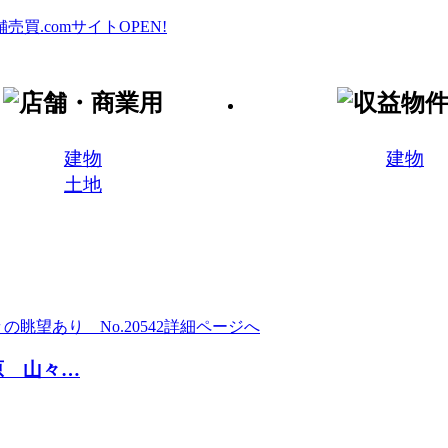
建物
建物
土地
原 山々…