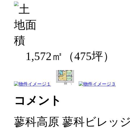
1,572㎡（475坪）
コメント
蓼科高原 蓼科ビレッ