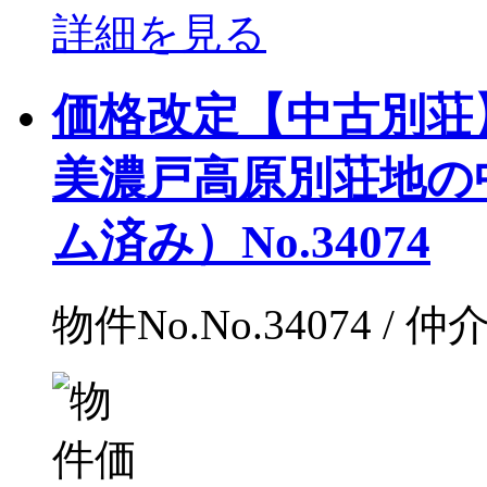
詳細を見る
価格改定【中古別荘
美濃戸高原別荘地の
ム済み）No.34074
物件No.No.34074 / 仲