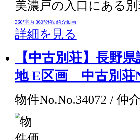
美濃戸の入口にある別荘
360°室内
360°外観
紹介動画
詳細を見る
【中古別荘】長野県
地 E区画 中古別荘No
物件No.No.34072 / 仲