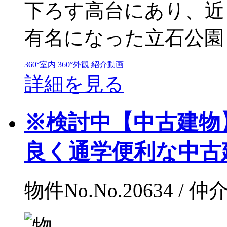
下ろす高台にあり、近
有名になった立石公園 
360°室内
360°外観
紹介動画
詳細を見る
※検討中【中古建物
良く通学便利な中古建物 
物件No.No.20634 / 仲