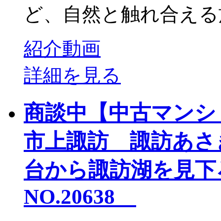
ど、自然と触れ合える施
紹介動画
詳細を見る
商談中【中古マンショ
市上諏訪 諏訪あさ
台から諏訪湖を見下
NO.20638