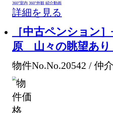
360°室内
360°外観
紹介動画
詳細を見る
［中古ペンション］
原 山々の眺望あり N
物件No.No.20542 / 仲