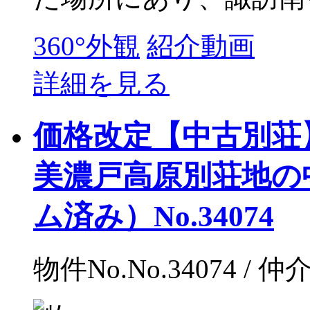
360°外観
紹介動画
詳細を見る
価格改定【中古別荘
美濃戸高原別荘地の
ム済み）No.34074
物件No.No.34074 / 仲