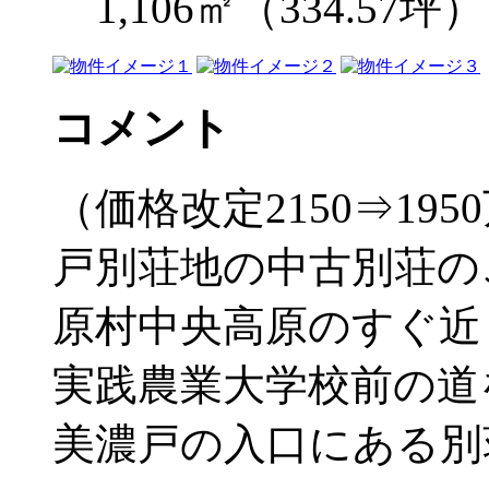
1,106㎡（334.57坪）
コメント
（価格改定2150⇒19
戸別荘地の中古別荘の
原村中央高原のすぐ近
実践農業大学校前の道
美濃戸の入口にある別荘